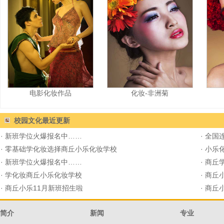
电影化妆作品
化妆-非洲菊
校园文化
最近更新
·
新班学位火爆报名中……
·
全国连
·
零基础学化妆选择商丘小乐化妆学校
·
小乐化
·
新班学位火爆报名中……
·
商丘学
·
学化妆商丘小乐化妆学校
·
商丘
·
商丘小乐11月新班招生啦
·
商丘
简介
新闻
专业