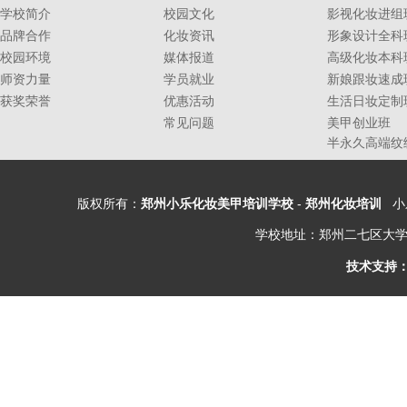
学校简介
校园文化
影视化妆进组
品牌合作
化妆资讯
形象设计全科
校园环境
媒体报道
高级化妆本科
师资力量
学员就业
新娘跟妆速成
获奖荣誉
优惠活动
生活日妆定制
常见问题
美甲创业班
半永久高端纹
版权所有：
郑州小乐化妆美甲培训学校
-
郑州化妆培训
小乐
学校地址：郑州二七区大学
技术支持