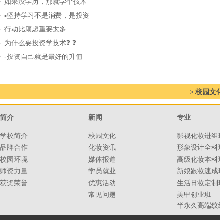
·
如果没学历，那就学个技术
·
▪坚持学习不是消费，是投资
·
行动比顾虑重要太多
·
为什么要投资学技术❓ ❓
·
-投资自己就是最好的升值
>
校园文
简介
新闻
专业
学校简介
校园文化
影视化妆进组
品牌合作
化妆资讯
形象设计全科
校园环境
媒体报道
高级化妆本科
师资力量
学员就业
新娘跟妆速成
获奖荣誉
优惠活动
生活日妆定制
常见问题
美甲创业班
半永久高端纹