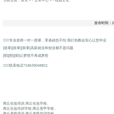
当前位置：
首页
> -
文章中心
> -
校园文化
发布时间：20
专业老师一对一授课，零基础也不怕 我们包教会安心让您毕业
[鼓掌][鼓掌][鼓掌]高薪就业和创业都不是问题
[耶][耶][耶]让梦想不再成梦想
联系电话?18639048821
商丘化妆培训,
商丘化妆学校
,
商丘化妆培训学校
,商丘美甲学校，
商丘美甲培训,商丘美甲培训学校,