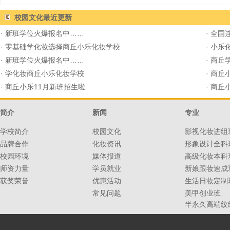
校园文化
最近更新
·
新班学位火爆报名中……
·
全国连
·
零基础学化妆选择商丘小乐化妆学校
·
小乐化
·
新班学位火爆报名中……
·
商丘学
·
学化妆商丘小乐化妆学校
·
商丘
·
商丘小乐11月新班招生啦
·
商丘
简介
新闻
专业
学校简介
校园文化
影视化妆进组
品牌合作
化妆资讯
形象设计全科
校园环境
媒体报道
高级化妆本科
师资力量
学员就业
新娘跟妆速成
获奖荣誉
优惠活动
生活日妆定制
常见问题
美甲创业班
半永久高端纹