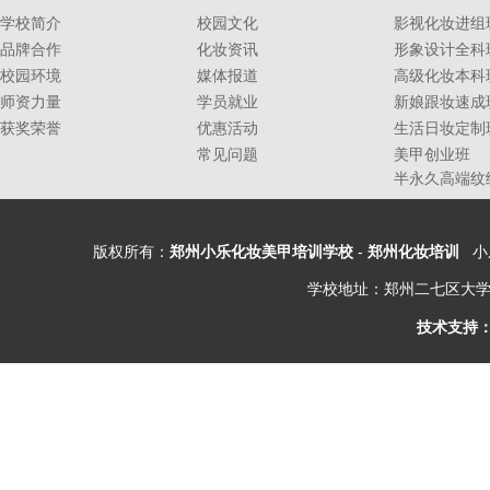
学校简介
校园文化
影视化妆进组
品牌合作
化妆资讯
形象设计全科
校园环境
媒体报道
高级化妆本科
师资力量
学员就业
新娘跟妆速成
获奖荣誉
优惠活动
生活日妆定制
常见问题
美甲创业班
半永久高端纹
版权所有：
郑州小乐化妆美甲培训学校
-
郑州化妆培训
小乐
学校地址：郑州二七区大学
技术支持