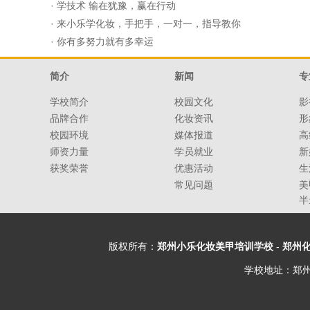
·
学技术 输在犹豫，赢在行动
·
来小乐学化妆，手把手，一对一，指导教你
·
你有多努力就有多幸运
简介
新闻
专
学校简介
校园文化
影
品牌合作
化妆资讯
形
校园环境
媒体报道
高
师资力量
学员就业
新
获奖荣誉
优惠活动
生
常见问题
美
半
版权所有：
郑州小乐化妆美甲培训学校
-
郑州
学校地址：郑州