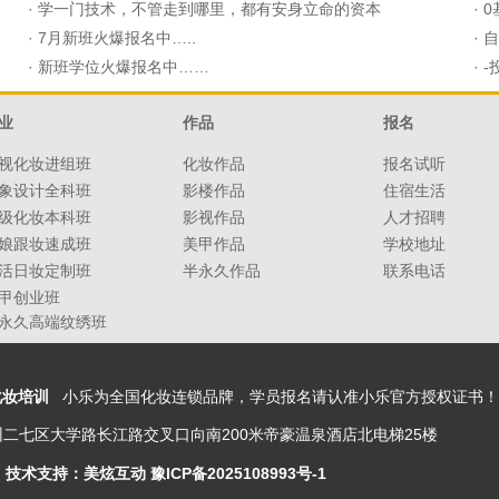
·
学一门技术，不管走到哪里，都有安身立命的资本
·
0
·
7月新班火爆报名中…..
·
自
·
新班学位火爆报名中……
·
-
业
作品
报名
视化妆进组班
化妆作品
报名试听
象设计全科班
影楼作品
住宿生活
级化妆本科班
影视作品
人才招聘
娘跟妆速成班
美甲作品
学校地址
活日妆定制班
半永久作品
联系电话
甲创业班
永久高端纹绣班
化妆培训
小乐为全国化妆连锁品牌，学员报名请认准小乐官方授权证书！ QQ咨
二七区大学路长江路交叉口向南200米帝豪温泉酒店北电梯25楼
技术支持：美炫互动
豫ICP备2025108993号-1