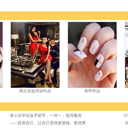
商丘化妆培训作品
美甲作品
·
来小乐学化妆手把手，一对一，指导教你
·
行
·
——投资自己，让自己变得更值钱、更优秀
·
-