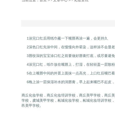
当前位置：
首页
> -
文章中心
> -
化妆资讯
1涂完口红后用纸巾蘸一下嘴唇再涂一遍，会更持久
2深色口红先涂中间，在慢慢向外晕染，这样涂不会显老
3唇纹深的宝宝涂口红之前要做好唇膏打底，或尽量避免
4涂完口红，纸巾放在嘴唇上，打湿，在轻轻盖一层散粉
5在上嘴唇中间的外置上面抹一点高光，上口红后嘴巴看
6晚上涂一层保湿补水的润唇膏，早上起来嘴巴不起皮，
商丘化妆学校，商丘化妆培训学校，商丘美甲学校，商丘美
学校，虞城美甲学校，柘城化妆学校，柘城化妆培训学校，
邑美甲学校。